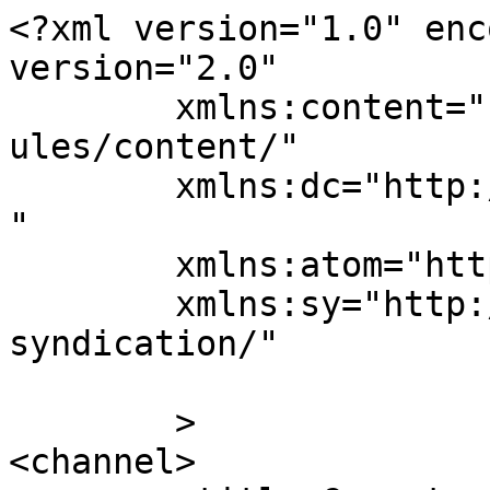
<?xml version="1.0" enc
version="2.0"

	xmlns:content="http://purl.org/rss/1.0/mod
ules/content/"

	xmlns:dc="http://purl.org/dc/elements/1.1/
"

	xmlns:atom="http://www.w3.org/2005/Atom"

	xmlns:sy="http://purl.org/rss/1.0/modules/
syndication/"

	>

<channel>
