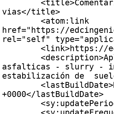
	<title>Comentarios para EDC ingenieria de 
vias</title>

	<atom:link 
href="https://edcingeni
rel="self" type="applic
	<link>https://edcingenieros.co</link>

	<description>Aplicacion de soluciones 
asfalticas - slurry - i
estabilización de  suel
	<lastBuildDate>Mon, 10 Aug 2026 13:31:12 
+0000</lastBuildDate>

	<sy:updatePeriod>hourly</sy:updatePeriod>

	<sy:updateFrequency>1</sy:updateFrequency>
